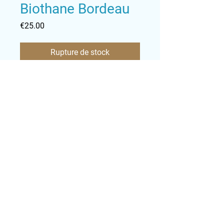
Biothane Bordeau
Prix
€25.00
Rupture de stock
Plus fortes, plus solides et
plus resistantes, les
nouvelles laisses Gueules
d'Anges sont là !
Attention, les livraisons
Suivez-nous !
peuvent prendre 15 à 30
jours.
Informations sur le produit:
Le Biothane® est une
matière synthétique de